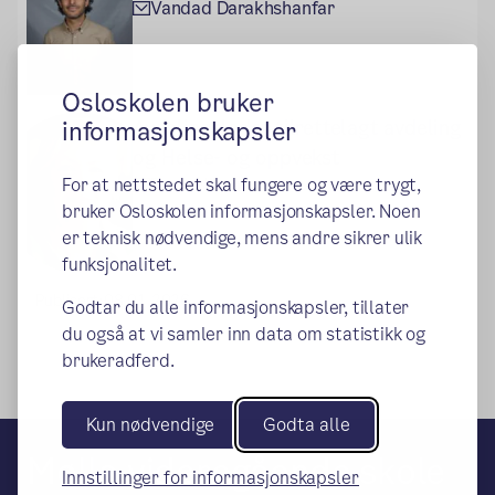
Vandad Darakhshanfar
Osloskolen bruker
informasjonskapsler
Avdelingsleder tilrettelagt avdeling
og Helse- og oppvekst
For at nettstedet skal fungere og være trygt,
Berit Nilsen
bruker Osloskolen informasjonskapsler. Noen
er teknisk nødvendige, mens andre sikrer ulik
funksjonalitet.
Publisert:
08.01.2026
Godtar du alle informasjonskapsler, tillater
du også at vi samler inn data om statistikk og
brukeradferd.
Kun nødvendige
Godta alle
Mølla videregående skole
Innstillinger for informasjonskapsler