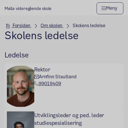
Meny
Mølla videregående skole
Hovedseksjon
Forsiden
Om skolen
Skolens ledelse
Skolens ledelse
Ledelse
Rektor
Arnfinn Stautland
99019409
Utviklingsleder og ped. leder
studiespesialisering