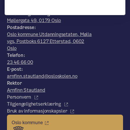
– en del av Osloskolen
Besøks- og leveringsadresse:
Møllergata 49, 0179 Oslo
Postadresse:
Oslo kommune Utdanningsetaten, Mølla
vgs, Postboks 6127 Etterstad, 0602
Oslo
Telefon:
23 46 66 00
E-post:
arnfinn.stautland@osloskolen.no
Rektor
Arnfinn Stautland
Personvern
Tilgjengelighetserklæring
Bruk av informasjonskapsler
Oslo kommune