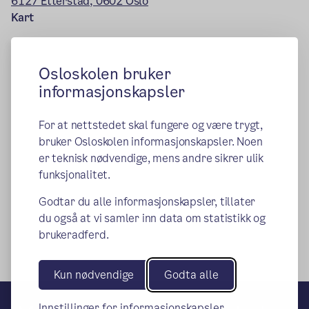
6127 Etterstad, 0602 Oslo
Kart
Osloskolen bruker
informasjonskapsler
For at nettstedet skal fungere og være trygt,
bruker Osloskolen informasjonskapsler. Noen
er teknisk nødvendige, mens andre sikrer ulik
funksjonalitet.
Godtar du alle informasjonskapsler, tillater
du også at vi samler inn data om statistikk og
brukeradferd.
Kun nødvendige
Godta alle
Innstillinger for informasjonskapsler