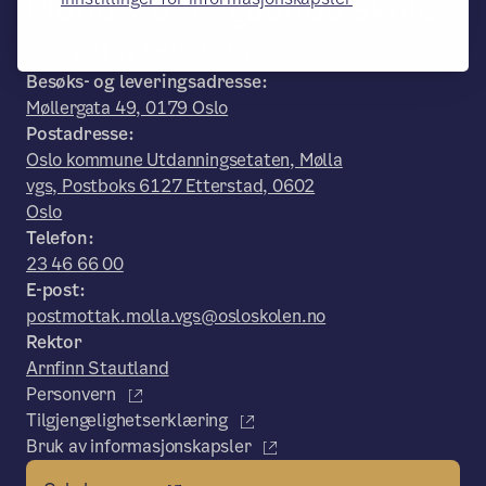
Mølla videregående skole
– en del av Osloskolen
Besøks- og leveringsadresse:
Møllergata 49, 0179 Oslo
Postadresse:
Oslo kommune Utdanningsetaten, Mølla
vgs, Postboks 6127 Etterstad, 0602
Oslo
Telefon:
23 46 66 00
E-post:
postmottak.molla.vgs@osloskolen.no
Rektor
Arnfinn Stautland
Personvern
Tilgjengelighetserklæring
Bruk av informasjonskapsler