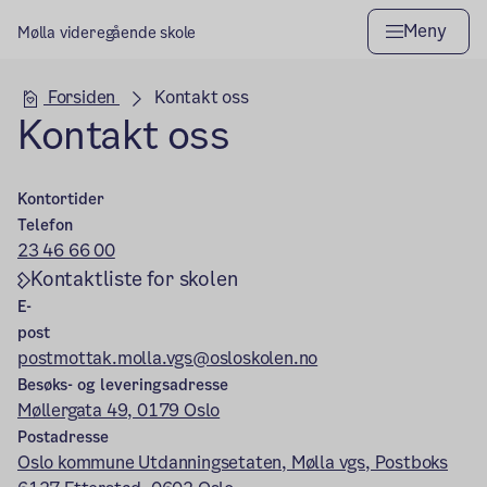
Meny
Mølla videregående skole
Hovedseksjon
Forsiden
Kontakt oss
Kontakt oss
Kontortider
Telefon
23 46 66 00
Kontaktliste for skolen
E-
post
postmottak.molla.vgs@osloskolen.no
Besøks- og leveringsadresse
Møllergata 49, 0179 Oslo
Postadresse
Oslo kommune Utdanningsetaten, Mølla vgs, Postboks