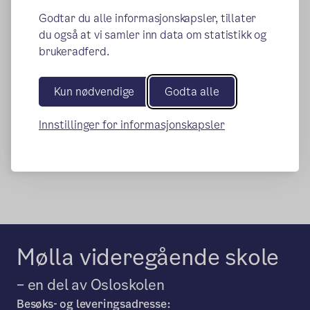
kunstig intelligens (KI)
Godtar du alle informasjonskapsler, tillater
Skolene kan fortsatt lage egne skoleregler som utfyller
du også at vi samler inn data om statistikk og
de kommunale skolereglene.
brukeradferd.
Du finner de kommunale skolereglene i forskrift om
(ekstern lenke)
skoleregler og skoledemokrati.
Kun nødvendige
Godta alle
Innstillinger for informasjonskapsler
Publisert:
15.06.2026
Mølla videregående skole
– en del av Osloskolen
Besøks- og leveringsadresse: