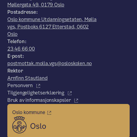
Møllergata 49, 0179 Oslo
Postadresse:
Oslo kommune Utdanningsetaten, Mølla
vgs, Postboks 6127 Etterstad, 0602
Oslo
Telefon:
23 46 66 00
E-post:
postmottak.molla.vgs@osloskolen.no
Rektor
Arnfinn Stautland
Personvern
Tilgjengelighetserklæring
Bruk av informasjonskapsler
Oslo kommune