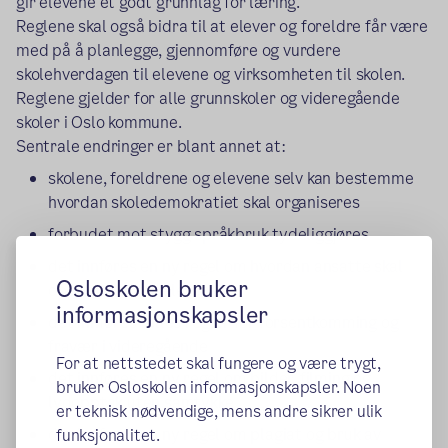
gir elevene et godt grunnlag for læring.
Reglene skal også bidra til at elever og foreldre får være
med på å planlegge, gjennomføre og vurdere
skolehverdagen til elevene og virksomheten til skolen.
Reglene gjelder for alle grunnskoler og videregående
skoler i Oslo kommune.
Sentrale endringer er blant annet at:
skolene, foreldrene og elevene selv kan bestemme
hvordan skoledemokratiet skal organiseres
forbudet mot stygg språkbruk tydeliggjøres
det innføres en ny regel om hvordan ansatte skal
Osloskolen bruker
opptre ovenfor elevene
informasjonskapsler
det innføres felles regler for forsentkomming og
fravær i videregående
For at nettstedet skal fungere og være trygt,
det innføres en ny regel om bilder, filming og
bruker Osloskolen informasjonskapsler. Noen
lydopptak uten samtykke
er teknisk nødvendige, mens andre sikrer ulik
det innføres en ny regel om plagiat og bruk av
funksjonalitet.