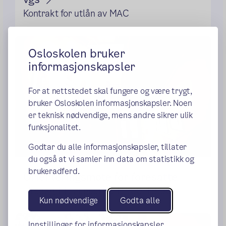
Kontrakt for utlån av MAC
Osloskolen bruker
informasjonskapsler
For at nettstedet skal fungere og være trygt,
bruker Osloskolen informasjonskapsler. Noen
er teknisk nødvendige, mens andre sikrer ulik
funksjonalitet.
Godtar du alle informasjonskapsler, tillater
du også at vi samler inn data om statistikk og
brukeradferd.
Orienteringsmøte for foresatte
Tirsdag 11. august kl. 17.00-18.30
Kun nødvendige
Godta alle
Innstillinger for informasjonskapsler