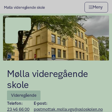
Meny
Mølla videregående skole
Mølla videregående
skole
Videregående
Telefon:
E-post:
23 46 66 00
postmottak.molla.vgs@osloskolen.no