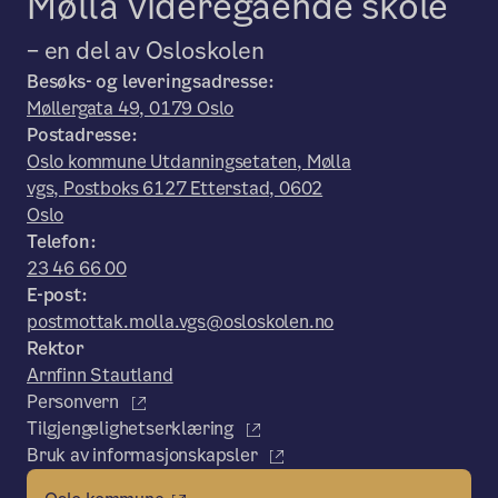
Mølla videregående skole
– en del av Osloskolen
Besøks- og leveringsadresse:
Møllergata 49, 0179 Oslo
Postadresse:
Oslo kommune Utdanningsetaten, Mølla
vgs, Postboks 6127 Etterstad, 0602
Oslo
Telefon:
23 46 66 00
E-post:
postmottak.molla.vgs@osloskolen.no
Rektor
Arnfinn Stautland
Personvern
Tilgjengelighetserklæring
Bruk av informasjonskapsler