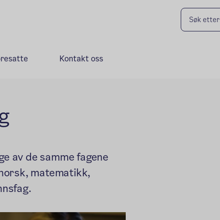
oresatte
Kontakt oss
ng
ange av de samme fagene
norsk, matematikk,
nnsfag.