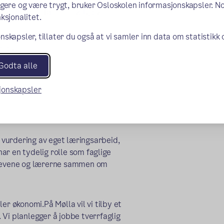
ngere og være trygt, bruker Osloskolen informasjonskapsler. N
 vi tilbyr et bredt utvalg av
ksjonalitet.
gdomsskolen, blant annet norsk,
nskapsler, tillater du også at vi samler inn data om statistikk
sfag.
Godta alle
sjonskapsler
e
g vurdering av eget læringsarbeid,
ar en tydelig rolle som faglige
 elevene og lærerne sammen om
er økonomi.På Mølla vil vi tilby et
Vi planlegger å jobbe tverrfaglig