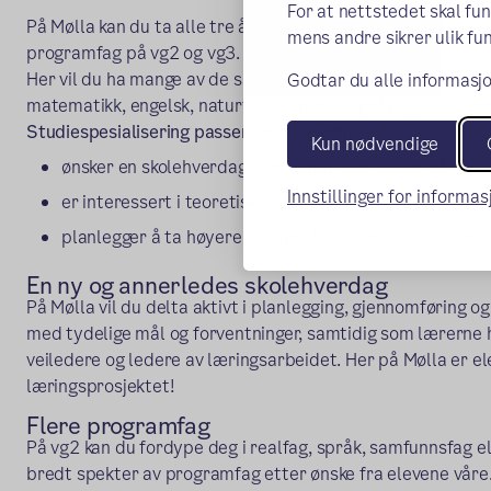
For at nettstedet skal fu
På Mølla kan du ta alle tre årene på studiespesialisering og
mens andre sikrer ulik fun
programfag på vg2 og vg3.
Her vil du ha mange av de samme fagene som du har på un
Godtar du alle informasjo
matematikk, engelsk, naturfag, fremmedspråk og samfunn
Studiespesialisering passer for deg som:
Kun nødvendige
ønsker en skolehverdag som ligner den du har nå
Innstillinger for informa
er interessert i teoretisk fag
planlegger å ta høyere utdannelse etter videregåend
En ny og annerledes skolehverdag
På Mølla vil du delta aktivt i planlegging, gjennomføring o
med tydelige mål og forventninger, samtidig som lærerne h
veiledere og ledere av læringsarbeidet. Her på Mølla er
læringsprosjektet!
Flere programfag
På vg2 kan du fordype deg i realfag, språk, samfunnsfag ell
bredt spekter av programfag etter ønske fra elevene våre. 