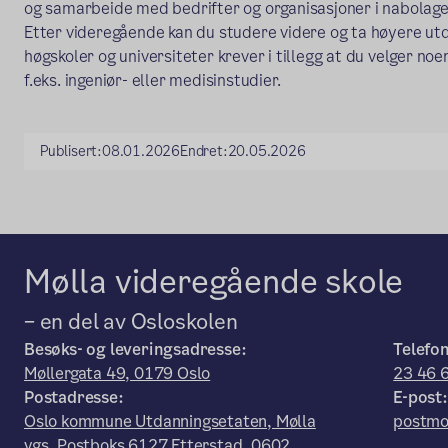
og samarbeide med bedrifter og organisasjoner i nabolage
Etter videregående kan du studere videre og ta høyere utd
høgskoler og universiteter krever i tillegg at du velger no
f.eks. ingeniør- eller medisinstudier.
Publisert:
08.01.2026
Endret:
20.05.2026
Mølla videregående skole
– en del av Osloskolen
Besøks- og leveringsadresse:
Telefon
Møllergata 49, 0179 Oslo
23 46 
Postadresse:
E-post:
Oslo kommune Utdanningsetaten, Mølla
postmo
vgs, Postboks 6127 Etterstad, 0602