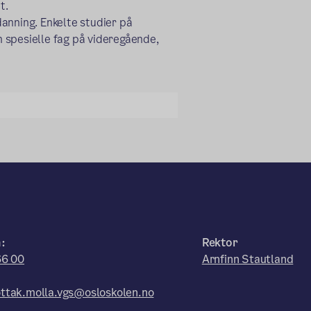
t.
anning. Enkelte studier på
en spesielle fag på videregående,
:
Rektor
66 00
Arnfinn Stautland
ttak.molla.vgs@osloskolen.no